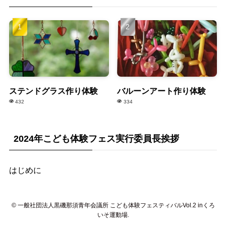
ステンドグラス作り体験
バルーンアート作り体験
432
334
2024年こども体験フェス実行委員長挨拶
はじめに
©
一般社団法人黒磯那須青年会議所 こども体験フェスティバルVol.2 inくろ
いそ運動場.