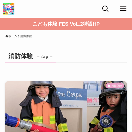
こども体験 FES VoL.2特設HP
ホーム
消防体験
消防体験
– tag –
当日体験