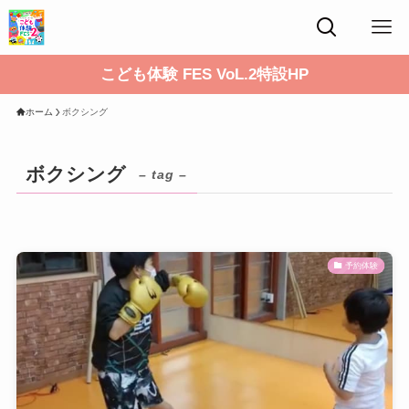
こども体験 FES VoL.2特設HP
ホーム
ボクシング
ボクシング
– tag –
予約体験