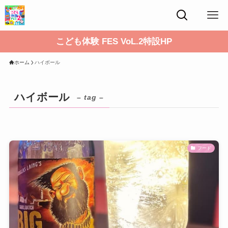
こども体験 FES VoL.2特設HP
ホーム
ハイボール
ハイボール
– tag –
フード